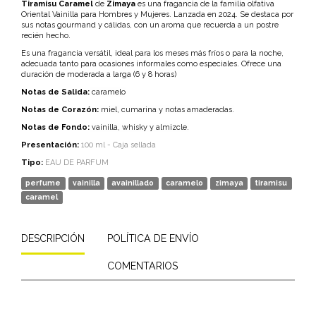
Tiramisu Caramel
de
Zimaya
es una fragancia de la familia olfativa
Oriental Vainilla para Hombres y Mujeres. Lanzada en 2024.
Se destaca por
sus notas gourmand y cálidas, con un aroma que recuerda a un postre
recién hecho.
Es una fragancia versátil, ideal para los meses más fríos o para la noche,
adecuada tanto para ocasiones informales como especiales. Ofrece una
duración de moderada a larga (6 y 8 horas)
Notas de Salida:
caramelo
Notas de Corazón:
miel, cumarina y notas amaderadas.
Notas de Fondo:
vainilla, whisky y almizcle.
Presentación:
100 ml - Caja sellada
Tipo:
EAU DE PARFUM
perfume
vainilla
avainillado
caramelo
zimaya
tiramisu
caramel
DESCRIPCIÓN
POLÍTICA DE ENVÍO
COMENTARIOS