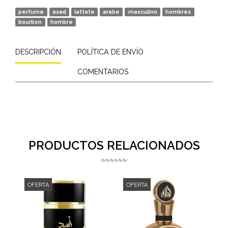
perfume
asad
lattafa
arabe
masculino
hombres
bourbon
hombre
DESCRIPCIÓN
POLÍTICA DE ENVÍO
COMENTARIOS
PRODUCTOS RELACIONADOS
OFERTA
OFERTA