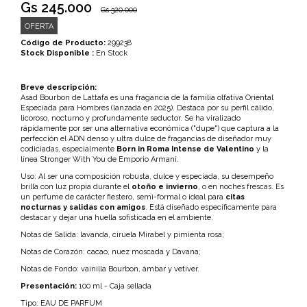
Gs 245.000
Gs 320.000
OFERTA
Código de Producto:
299238
Stock Disponible :
En Stock
Breve descripción:
Asad Bourbon de Lattafa es una fragancia de la familia olfativa Oriental
Especiada para Hombres (lanzada en 2025). Destaca por su perfil cálido,
licoroso, nocturno y profundamente seductor. Se ha viralizado
rápidamente por ser una alternativa económica ("dupe") que captura a la
perfección el ADN denso y ultra dulce de fragancias de diseñador muy
codiciadas, especialmente
Born in Roma Intense de Valentino
y la
línea Stronger With You de Emporio Armani.
Uso: Al ser una composición robusta, dulce y especiada, su desempeño
brilla con luz propia durante el
otoño e invierno
, o en noches frescas. Es
un perfume de carácter fiestero, semi-formal o ideal para
citas
nocturnas y salidas con amigos
. Está diseñado específicamente para
destacar y dejar una huella sofisticada en el ambiente.
Notas de Salida: lavanda, ciruela Mirabel y pimienta rosa;
Notas de Corazón: cacao, nuez moscada y Davana;
Notas de Fondo: vainilla Bourbon, ámbar y vetiver.
Presentación:
100 ml - Caja sellada
Tipo: EAU DE PARFUM