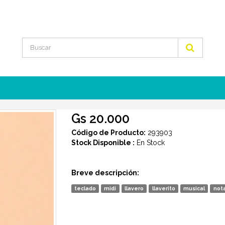
Gs 20.000
Código de Producto:
293903
Stock Disponible :
En Stock
Breve descripción:
teclado
midi
llavero
llaverito
musical
not