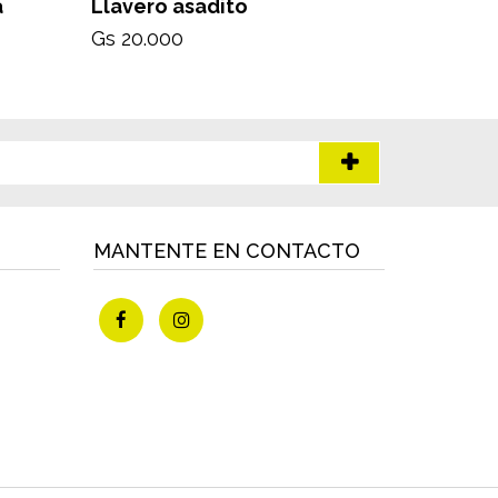
a
Llavero asadito
Llavero 
Gs 20.000
Gs 35.00
MANTENTE EN CONTACTO