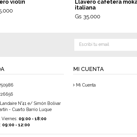
ero violín
Llavero cafetera mok
italiana
5.000
Gs 35.000
DA
MI CUENTA
750986
Mi Cuenta
726656
Landaire N°41 e/ Simón Bolívar
rtín - Cuarto Barrio Luque
 Viernes:
09:00 - 18:00
:
09:00 - 12:00