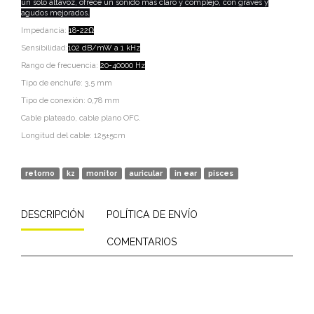
un solo altavoz, ofrece un sonido más claro y complejo, con graves y
agudos mejorados.
Impedancia:
18-22Ω
Sensibilidad:
102 dB/mW a 1 kHz
Rango de frecuencia:
20-40000 Hz
Tipo de enchufe: 3,5 mm
Tipo de conexión: 0,78 mm
Cable plateado, cable plano OFC.
Longitud del cable: 125±5cm
retorno
kz
monitor
auricular
in ear
pisces
DESCRIPCIÓN
POLÍTICA DE ENVÍO
COMENTARIOS