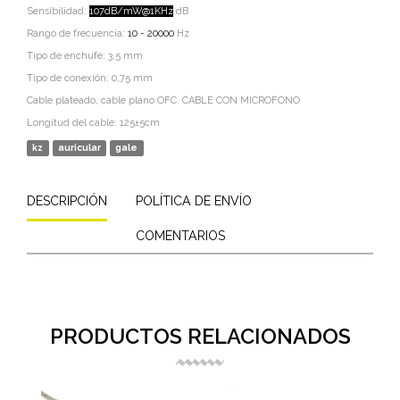
Sensibilidad:
107dB/mW@1KHz
dB
Rango de frecuencia:
10 - 20000
Hz
Tipo de enchufe: 3,5 mm
Tipo de conexión: 0,75 mm
Cable plateado, cable plano OFC. CABLE CON MICROFONO
Longitud del cable: 125±5cm
kz
auricular
gale
DESCRIPCIÓN
POLÍTICA DE ENVÍO
COMENTARIOS
PRODUCTOS RELACIONADOS