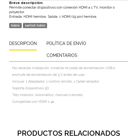
Breve descripción:
Permite conectar dispositivos con conexión HDMI a 1 TV, monitor o
proyector.
Entrada: HDMI hembra. Salida: 1 HDMI (19 pin) hembra.
hdmi
switch hdmi
DESCRIPCIÓN
POLÍTICA DE ENVÍO
COMENTARIOS
No necesita instalación; conectar el cable de alimentación USB a
enchufe de alimentación de 5 V antes de usar.
Incluye: 1 Adaptador, 1 control remoto, 1 Cable receptor.
Soporta dispositivos 3D.
Tres módulos: Automático, manual o remoto.
Compatible con HDMI 1.4a
PRODUCTOS RELACIONADOS