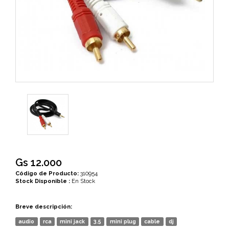
Gs 12.000
Código de Producto:
310954
Stock Disponible :
En Stock
Breve descripción:
audio
rca
mini jack
3.5
mini plug
cable
dj