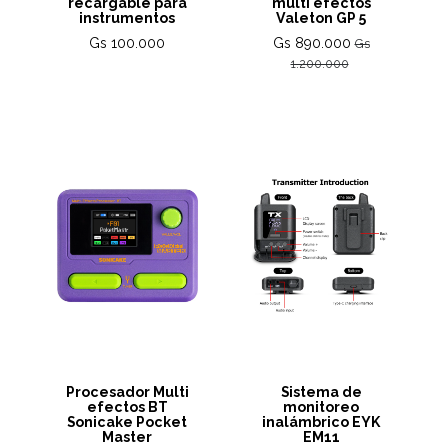
recargable para
multi efectos
instrumentos
Valeton GP 5
Gs 100.000
Gs 890.000
Gs
1.200.000
Procesador Multi
Sistema de
efectos BT
monitoreo
Sonicake Pocket
inalámbrico EYK
Master
EM11