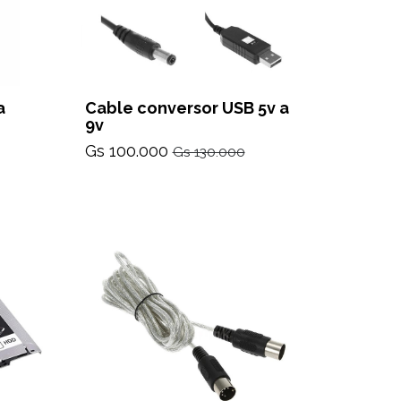
a
Cable conversor USB 5v a
9v
Gs 100.000
Gs 130.000