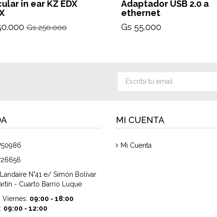
cular in ear KZ EDX
Adaptador USB 2.0 a
X
ethernet
50.000
Gs 55.000
Gs 250.000
DA
MI CUENTA
750986
Mi Cuenta
726656
Landaire N°41 e/ Simón Bolívar
rtín - Cuarto Barrio Luque
 Viernes:
09:00 - 18:00
:
09:00 - 12:00