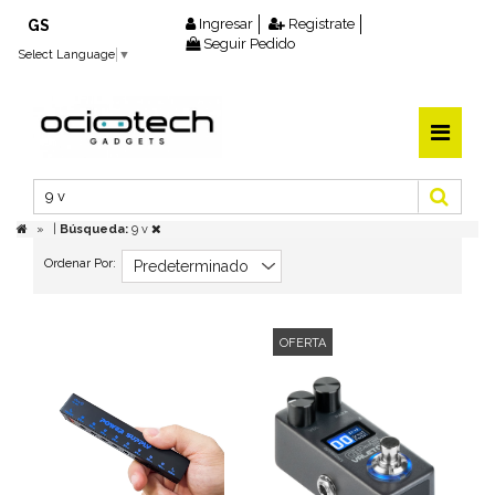
Ingresar
Registrate
GS
Seguir Pedido
Select Language
▼
|
Búsqueda:
9 v
Ordenar Por:
OFERTA